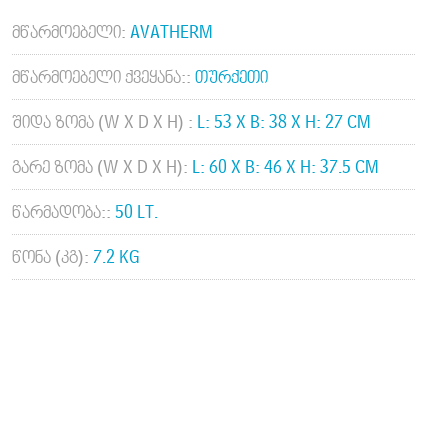
ᲛᲬᲐᲠᲛᲝᲔᲑᲔᲚᲘ:
AVATHERM
ᲛᲬᲐᲠᲛᲝᲔᲑᲔᲚᲘ ᲥᲕᲔᲧᲐᲜᲐ::
ᲗᲣᲠᲥᲔᲗᲘ
ᲨᲘᲓᲐ ᲖᲝᲛᲐ (W X D X H) :
L: 53 X B: 38 X H: 27 CM
ᲒᲐᲠᲔ ᲖᲝᲛᲐ (W X D X H):
L: 60 X B: 46 X H: 37.5 CM
ᲬᲐᲠᲛᲐᲓᲝᲑᲐ::
50 LT.
ᲬᲝᲜᲐ (ᲙᲒ):
7.2 KG