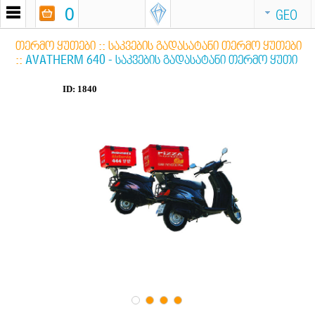
0
GEO
ᲗᲔᲠᲛᲝ ᲧᲣᲗᲔᲑᲘ
::
ᲡᲐᲙᲕᲔᲑᲘᲡ ᲒᲐᲓᲐᲡᲐᲢᲐᲜᲘ ᲗᲔᲠᲛᲝ ᲧᲣᲗᲔᲑᲘ
::
AVATHERM 640 - ᲡᲐᲙᲕᲔᲑᲘᲡ ᲒᲐᲓᲐᲡᲐᲢᲐᲜᲘ ᲗᲔᲠᲛᲝ ᲧᲣᲗᲘ
ID: 1840