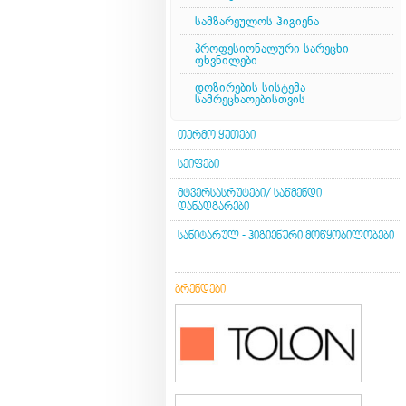
სამზარეულოს ჰიგიენა
პროფესიონალური სარეცხი
ფხვნილები
დოზირების სისტემა
სამრეცხაოებისთვის
ᲗᲔᲠᲛᲝ ᲧᲣᲗᲔᲑᲘ
ᲡᲔᲘᲤᲔᲑᲘ
ᲛᲢᲕᲔᲠᲡᲐᲡᲠᲣᲢᲔᲑᲘ/ ᲡᲐᲬᲛᲔᲜᲓᲘ
ᲓᲐᲜᲐᲓᲒᲐᲠᲔᲑᲘ
ᲡᲐᲜᲘᲢᲐᲠᲣᲚ - ᲰᲘᲒᲘᲔᲜᲣᲠᲘ ᲛᲝᲬᲧᲝᲑᲘᲚᲝᲑᲔᲑᲘ
ᲑᲠᲔᲜᲓᲔᲑᲘ