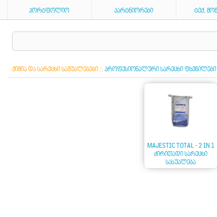
ᲞᲝᲠᲢᲤᲝᲚᲘᲝ
ᲞᲐᲠᲢᲜᲘᲝᲠᲔᲑᲘ
ᲢᲔᲥ. ᲛᲝ
ᲥᲘᲛᲘᲐ ᲓᲐ ᲡᲐᲠᲔᲪᲮᲘ ᲡᲐᲨᲣᲐᲚᲔᲑᲔᲑᲘ
::
ᲞᲠᲝᲤᲔᲡᲘᲝᲜᲐᲚᲣᲠᲘ ᲡᲐᲠᲔᲪᲮᲘ ᲤᲮᲕᲜᲘᲚᲔᲑᲘ
MAJESTIC TOTAL - 2 IN 1
ᲫᲘᲠᲘᲗᲐᲓᲘ ᲡᲐᲠᲔᲪᲮᲘ
ᲡᲐᲡᲣᲐᲚᲔᲑᲐ