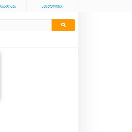
ᲛᲡᲐᲮᲣᲠᲔᲑᲐ
ᲙᲐᲢᲐᲚᲝᲒᲔᲑᲘ