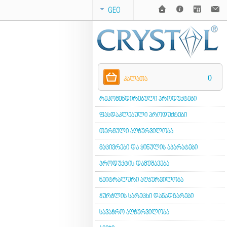
GEO
0
ᲙᲐᲚᲐᲗᲐ
ᲠᲔᲙᲝᲛᲔᲜᲓᲘᲠᲔᲑᲣᲚᲘ ᲞᲠᲝᲓᲣᲥᲢᲔᲑᲘ
ᲤᲐᲡᲓᲐᲙᲚᲔᲑᲣᲚᲘ ᲞᲠᲝᲓᲣᲥᲢᲔᲑᲘ
ᲗᲔᲠᲛᲣᲚᲘ ᲐᲦᲭᲣᲠᲕᲘᲚᲝᲑᲐ
ᲛᲐᲪᲘᲕᲠᲔᲑᲘ ᲓᲐ ᲧᲘᲜᲣᲚᲘᲡ ᲐᲞᲐᲠᲐᲢᲔᲑᲘ
ᲞᲠᲝᲓᲣᲥᲢᲘᲡ ᲓᲐᲛᲣᲨᲐᲕᲔᲑᲐ
ᲜᲔᲘᲢᲠᲐᲚᲣᲠᲘ ᲐᲦᲭᲣᲠᲕᲘᲚᲝᲑᲐ
ᲭᲣᲠᲭᲚᲘᲡ ᲡᲐᲠᲔᲪᲮᲘ ᲓᲐᲜᲐᲓᲒᲐᲠᲔᲑᲘ
ᲡᲐᲕᲐᲭᲠᲝ ᲐᲦᲭᲣᲠᲕᲘᲚᲝᲑᲐ