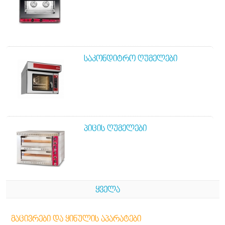
ᲡᲐᲙᲝᲜᲓᲘᲢᲠᲝ ᲦᲣᲛᲔᲚᲔᲑᲘ
ᲞᲘᲪᲘᲡ ᲦᲣᲛᲔᲚᲔᲑᲘ
ᲧᲕᲔᲚᲐ
ᲛᲐᲪᲘᲕᲠᲔᲑᲘ ᲓᲐ ᲧᲘᲜᲣᲚᲘᲡ ᲐᲞᲐᲠᲐᲢᲔᲑᲘ