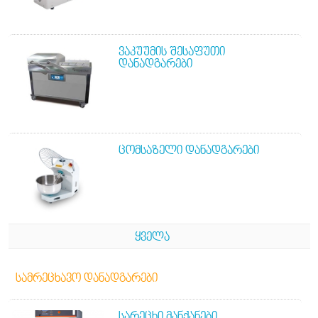
ᲕᲐᲙᲣᲣᲛᲘᲡ ᲨᲔᲡᲐᲤᲣᲗᲘ
ᲓᲐᲜᲐᲓᲒᲐᲠᲔᲑᲘ
ᲪᲝᲛᲡᲐᲖᲔᲚᲘ ᲓᲐᲜᲐᲓᲒᲐᲠᲔᲑᲘ
ᲧᲕᲔᲚᲐ
ᲡᲐᲛᲠᲔᲪᲮᲐᲕᲝ ᲓᲐᲜᲐᲓᲒᲐᲠᲔᲑᲘ
ᲡᲐᲠᲔᲪᲮᲘ ᲛᲐᲜᲥᲐᲜᲔᲑᲘ