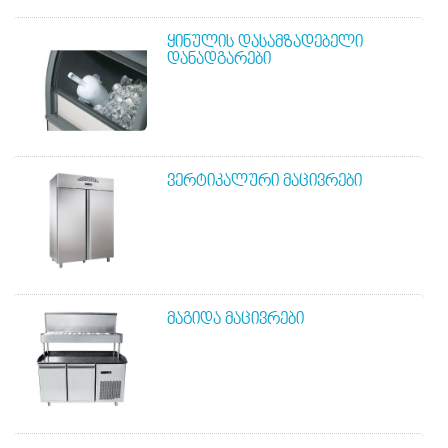
ᲧᲘᲜᲣᲚᲘᲡ ᲓᲐᲡᲐᲛᲖᲐᲓᲔᲑᲔᲚᲘ
ᲓᲐᲜᲐᲓᲒᲐᲠᲔᲑᲘ
ᲕᲔᲠᲢᲘᲙᲐᲚᲣᲠᲘ ᲛᲐᲪᲘᲕᲠᲔᲑᲘ
ᲛᲐᲒᲘᲓᲐ ᲛᲐᲪᲘᲕᲠᲔᲑᲘ