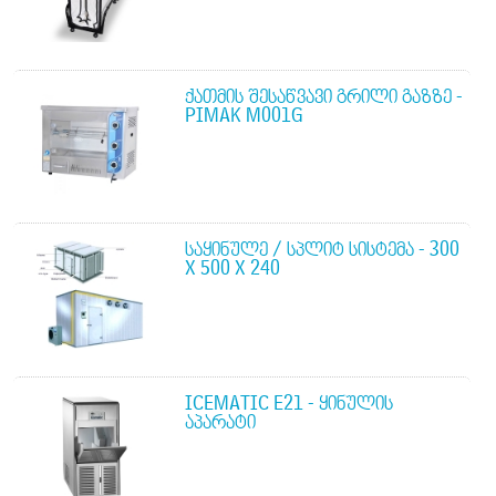
ᲥᲐᲗᲛᲘᲡ ᲨᲔᲡᲐᲬᲕᲐᲕᲘ ᲒᲠᲘᲚᲘ ᲒᲐᲖᲖᲔ -
PIMAK M001G
ᲡᲐᲧᲘᲜᲣᲚᲔ / ᲡᲞᲚᲘᲢ ᲡᲘᲡᲢᲔᲛᲐ - 300
X 500 X 240
ICEMATIC E21 - ᲧᲘᲜᲣᲚᲘᲡ
ᲐᲞᲐᲠᲐᲢᲘ