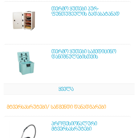
ᲗᲔᲠᲛᲝ ᲧᲣᲗᲔᲑᲘ ᲞᲣᲠ-
ᲤᲣᲜᲗᲣᲨᲔᲣᲚᲘᲡ ᲒᲐᲓᲐᲡᲐᲢᲐᲜᲐᲓ
ᲗᲔᲠᲛᲝ ᲧᲣᲗᲔᲑᲘ ᲡᲐᲛᲔᲓᲘᲪᲘᲜᲝ
ᲓᲐᲜᲘᲨᲜᲣᲚᲔᲑᲘᲡᲗᲕᲘᲡ
ᲧᲕᲔᲚᲐ
ᲛᲢᲕᲔᲠᲡᲐᲡᲠᲣᲢᲔᲑᲘ/ ᲡᲐᲬᲛᲔᲜᲓᲘ ᲓᲐᲜᲐᲓᲒᲐᲠᲔᲑᲘ
ᲞᲠᲝᲤᲔᲡᲘᲝᲜᲐᲚᲣᲠᲘ
ᲛᲢᲕᲔᲠᲡᲐᲡᲠᲣᲢᲔᲑᲘ