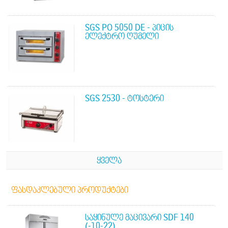
SGS PO 5050 DE - ᲞᲘᲪᲘᲡ
ᲔᲚᲔᲥᲢᲠᲝ ᲦᲣᲛᲔᲚᲘ
SGS 2530 - ᲢᲝᲡᲢᲔᲠᲘ
ᲧᲕᲔᲚᲐ
ᲤᲐᲡᲓᲐᲙᲚᲔᲑᲣᲚᲘ ᲞᲠᲝᲓᲣᲥᲢᲔᲑᲘ
ᲡᲐᲧᲘᲜᲣᲚᲔ ᲛᲐᲪᲘᲕᲐᲠᲘ SDF 140
(-10-22)