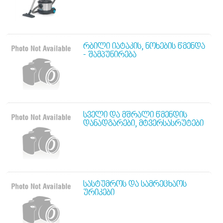
ᲠᲑᲘᲚᲘ ᲘᲐᲢᲐᲙᲘᲡ, ᲜᲝᲮᲔᲑᲘᲡ ᲬᲛᲔᲜᲓᲐ
- ᲨᲐᲛᲞᲣᲜᲘᲠᲔᲑᲐ
ᲡᲕᲔᲚᲘ ᲓᲐ ᲛᲨᲠᲐᲚᲘ ᲬᲛᲔᲜᲓᲘᲡ
ᲓᲐᲜᲐᲓᲒᲐᲠᲔᲑᲘ, ᲛᲢᲕᲔᲠᲡᲐᲡᲠᲣᲢᲔᲑᲘ
ᲡᲐᲡᲢᲣᲛᲠᲝᲡ ᲓᲐ ᲡᲐᲛᲠᲔᲪᲮᲐᲝᲡ
ᲣᲠᲘᲙᲔᲑᲘ