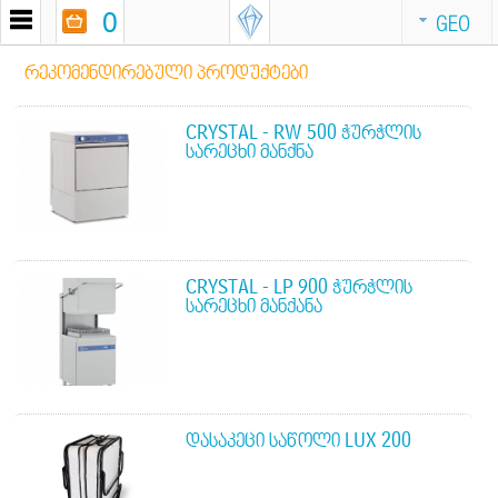
0
GEO
ᲠᲔᲙᲝᲛᲔᲜᲓᲘᲠᲔᲑᲣᲚᲘ ᲞᲠᲝᲓᲣᲥᲢᲔᲑᲘ
CRYSTAL - RW 500 ᲭᲣᲠᲭᲚᲘᲡ
ᲡᲐᲠᲔᲪᲮᲘ ᲛᲐᲜᲥᲜᲐ
CRYSTAL - LP 900 ᲭᲣᲠᲭᲚᲘᲡ
ᲡᲐᲠᲔᲪᲮᲘ ᲛᲐᲜᲥᲐᲜᲐ
ᲓᲐᲡᲐᲙᲔᲪᲘ ᲡᲐᲬᲝᲚᲘ LUX 200