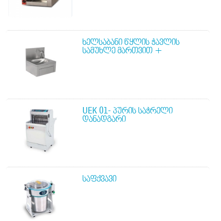
ᲮᲔᲚᲡᲐᲑᲐᲜᲘ ᲬᲧᲚᲘᲡ ᲭᲐᲕᲚᲘᲡ
ᲡᲐᲛᲣᲮᲚᲔ ᲛᲐᲠᲗᲕᲘᲗ +
UEK 01- ᲞᲣᲠᲘᲡ ᲡᲐᲭᲠᲔᲚᲘ
ᲓᲐᲜᲐᲓᲒᲐᲠᲘ
ᲡᲐᲤᲥᲕᲐᲕᲘ