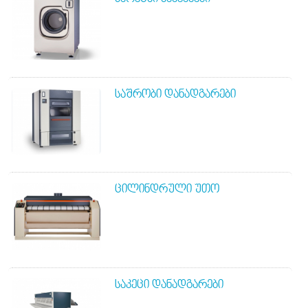
ᲡᲐᲨᲠᲝᲑᲘ ᲓᲐᲜᲐᲓᲒᲐᲠᲔᲑᲘ
ᲪᲘᲚᲘᲜᲓᲠᲣᲚᲘ ᲣᲗᲝ
ᲡᲐᲙᲔᲪᲘ ᲓᲐᲜᲐᲓᲒᲐᲠᲔᲑᲘ