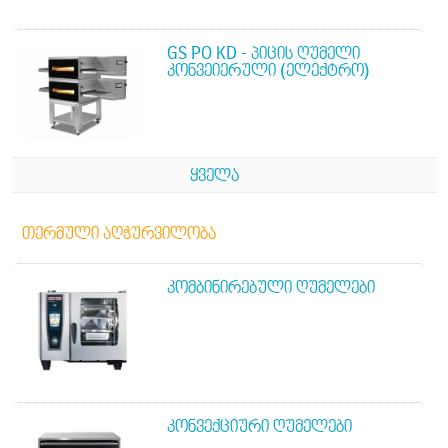
GS PO KD - ᲞᲘᲪᲘᲡ ᲦᲣᲛᲔᲚᲘ
ᲙᲝᲜᲕᲔᲘᲔᲠᲣᲚᲘ (ᲔᲚᲔᲥᲢᲠᲝ)
ᲧᲕᲔᲚᲐ
ᲗᲔᲠᲛᲣᲚᲘ ᲐᲦᲭᲣᲠᲕᲘᲚᲝᲑᲐ
ᲙᲝᲛᲑᲘᲜᲘᲠᲔᲑᲣᲚᲘ ᲦᲣᲛᲔᲚᲔᲑᲘ
ᲙᲝᲜᲕᲔᲥᲪᲘᲣᲠᲘ ᲦᲣᲛᲔᲚᲔᲑᲘ