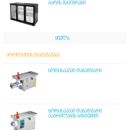
ᲑᲐᲠᲘᲡ ᲛᲐᲪᲘᲕᲠᲔᲑᲘ
ᲧᲕᲔᲚᲐ
ᲞᲠᲝᲓᲣᲥᲢᲘᲡ ᲓᲐᲛᲣᲨᲐᲕᲔᲑᲐ
ᲮᲝᲠᲪᲡᲐᲙᲔᲞᲘ ᲓᲐᲜᲐᲓᲒᲐᲠᲘ
ᲮᲝᲠᲪᲡᲐᲙᲔᲞᲘ ᲓᲐᲜᲐᲓᲒᲐᲠᲘ
ᲒᲐᲒᲠᲘᲚᲔᲑᲘᲡ ᲡᲘᲡᲢᲔᲛᲘᲗ