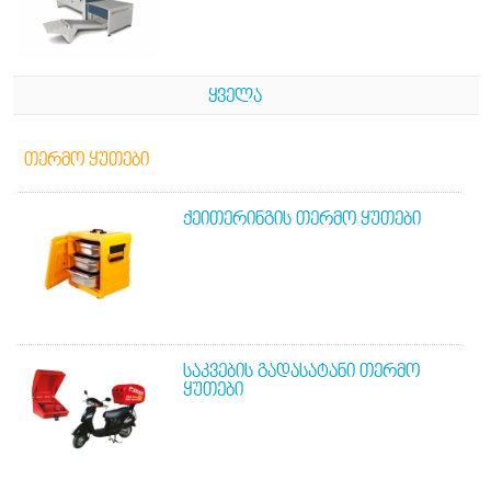
ᲧᲕᲔᲚᲐ
ᲗᲔᲠᲛᲝ ᲧᲣᲗᲔᲑᲘ
ᲥᲔᲘᲗᲔᲠᲘᲜᲒᲘᲡ ᲗᲔᲠᲛᲝ ᲧᲣᲗᲔᲑᲘ
ᲡᲐᲙᲕᲔᲑᲘᲡ ᲒᲐᲓᲐᲡᲐᲢᲐᲜᲘ ᲗᲔᲠᲛᲝ
ᲧᲣᲗᲔᲑᲘ