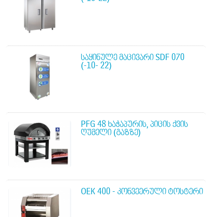
ᲡᲐᲧᲘᲜᲣᲚᲔ ᲛᲐᲪᲘᲕᲐᲠᲘ SDF 070
(-10- 22)
PFG 48 ᲮᲐᲭᲐᲞᲣᲠᲘᲡ, ᲞᲘᲪᲘᲡ ᲥᲕᲘᲡ
ᲦᲣᲛᲔᲚᲘ (ᲒᲐᲖᲖᲔ)
OEK 400 - ᲙᲝᲜᲕᲔᲔᲠᲣᲚᲘ ᲢᲝᲡᲢᲔᲠᲘ