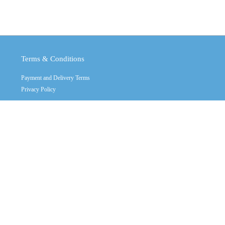
Terms & Conditions
Payment and Delivery Terms
Privacy Policy
Copyright © 2011 - 2026
Crystal Industrial
კონტაქტი
Call us: +(32) 2470555 multy line
Mon - Sat: 10:00 - 19:00
Contact Mail:
info@crystalindustrial.ge