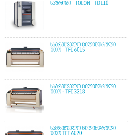
ᲡᲐᲨᲠᲝᲑᲘ - TOLON - TD110
ᲡᲐᲛᲠᲔᲬᲕᲔᲚᲝ ᲪᲘᲚᲘᲜᲓᲠᲣᲚᲘ
ᲣᲗᲝ - TFI 6015
ᲡᲐᲛᲠᲔᲬᲕᲔᲚᲝ ᲪᲘᲚᲘᲜᲓᲠᲣᲚᲘ
ᲣᲗᲝ - TFI 3218
ᲡᲐᲛᲠᲔᲬᲕᲔᲚᲝ ᲪᲘᲚᲘᲜᲓᲠᲣᲚᲘ
ᲣᲗᲝ TFI 6020