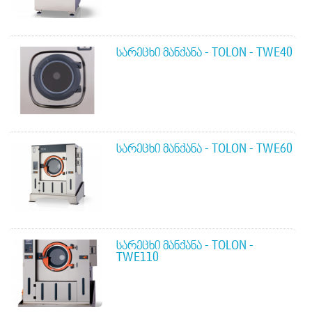
ᲡᲐᲠᲔᲪᲮᲘ ᲛᲐᲜᲥᲐᲜᲐ - TOLON - TWE40
ᲡᲐᲠᲔᲪᲮᲘ ᲛᲐᲜᲥᲐᲜᲐ - TOLON - TWE60
ᲡᲐᲠᲔᲪᲮᲘ ᲛᲐᲜᲥᲐᲜᲐ - TOLON -
TWE110