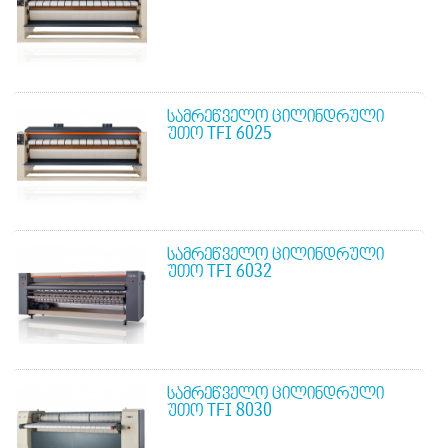
ᲡᲐᲛᲠᲔᲬᲕᲔᲚᲝ ᲪᲘᲚᲘᲜᲓᲠᲣᲚᲘ
ᲣᲗᲝ TFI 6025
ᲡᲐᲛᲠᲔᲬᲕᲔᲚᲝ ᲪᲘᲚᲘᲜᲓᲠᲣᲚᲘ
ᲣᲗᲝ TFI 6032
ᲡᲐᲛᲠᲔᲬᲕᲔᲚᲝ ᲪᲘᲚᲘᲜᲓᲠᲣᲚᲘ
ᲣᲗᲝ TFI 8030