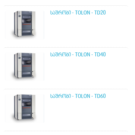
ᲡᲐᲨᲠᲝᲑᲘ - TOLON - TD20
ᲡᲐᲨᲠᲝᲑᲘ - TOLON - TD40
ᲡᲐᲨᲠᲝᲑᲘ - TOLON - TD60