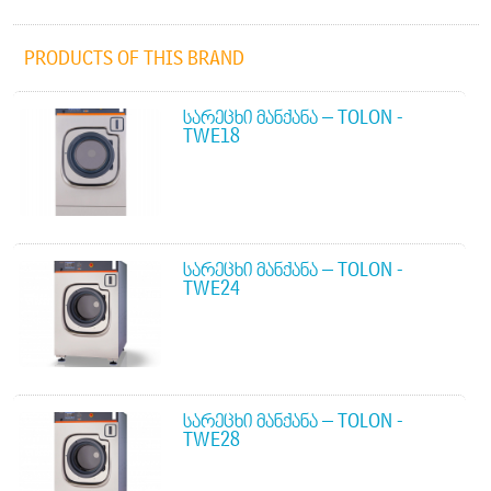
PRODUCTS OF THIS BRAND
ᲡᲐᲠᲔᲪᲮᲘ ᲛᲐᲜᲥᲐᲜᲐ – TOLON -
TWE18
ᲡᲐᲠᲔᲪᲮᲘ ᲛᲐᲜᲥᲐᲜᲐ – TOLON -
TWE24
ᲡᲐᲠᲔᲪᲮᲘ ᲛᲐᲜᲥᲐᲜᲐ – TOLON -
TWE28