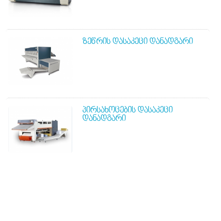
ᲖᲔᲬᲠᲘᲡ ᲓᲐᲡᲐᲙᲔᲪᲘ ᲓᲐᲜᲐᲓᲒᲐᲠᲘ
ᲞᲘᲠᲡᲐᲮᲝᲪᲔᲑᲘᲡ ᲓᲐᲡᲐᲙᲔᲪᲘ
ᲓᲐᲜᲐᲓᲒᲐᲠᲘ