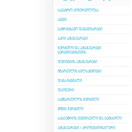
ᲡᲐᲕᲐᲭᲠᲝ ᲐᲦᲭᲣᲠᲕᲘᲚᲝᲑᲐ
ᲐᲕᲔᲯᲘ
ᲡᲐᲛᲠᲔᲪᲮᲐᲕᲝ ᲓᲐᲜᲐᲓᲒᲐᲠᲔᲑᲘ
ᲑᲐᲠᲘ ᲐᲥᲡᲔᲡᲣᲐᲠᲔᲑᲘ
ᲭᲣᲠᲭᲔᲚᲘ ᲓᲐ ᲐᲥᲡᲔᲡᲣᲐᲠᲔᲑᲘ
ᲡᲔᲠᲕᲘᲠᲔᲑᲘᲡᲗᲕᲘᲡ
ᲤᲣᲠᲨᲔᲢᲘᲡ ᲐᲥᲡᲔᲡᲣᲐᲠᲔᲑᲘ
ᲛᲖᲐᲠᲔᲣᲚᲘᲡ ᲮᲔᲚᲡᲐᲬᲧᲝᲔᲑᲘ
ᲓᲐᲜᲐ-ᲩᲐᲜᲒᲐᲚᲘ
ᲤᲐᲘᲤᲣᲠᲘ
ᲡᲐᲛᲖᲐᲠᲔᲣᲚᲝᲡ ᲭᲣᲠᲭᲔᲚᲘ
ᲛᲘᲜᲘᲡ ᲭᲣᲠᲭᲔᲚᲘ
ᲡᲐᲡᲢᲣᲛᲠᲝᲡ ᲗᲔᲗᲠᲔᲣᲚᲘ ᲓᲐ ᲢᲔᲥᲡᲢᲘᲚᲘ
ᲐᲥᲡᲔᲡᲣᲐᲠᲔᲑᲘ / ᲞᲠᲝᲤᲔᲡᲘᲝᲜᲐᲚᲣᲠᲘ