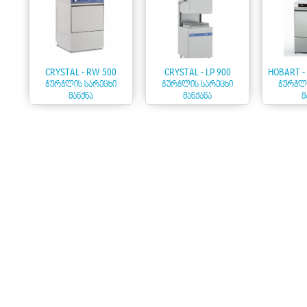
CRYSTAL - RW 500
CRYSTAL - LP 900
HOBART -
ᲭᲣᲠᲭᲚᲘᲡ ᲡᲐᲠᲔᲪᲮᲘ
ᲭᲣᲠᲭᲚᲘᲡ ᲡᲐᲠᲔᲪᲮᲘ
ᲭᲣᲠᲭᲚᲘ
ᲛᲐᲜᲥᲜᲐ
ᲛᲐᲜᲥᲐᲜᲐ
Მ