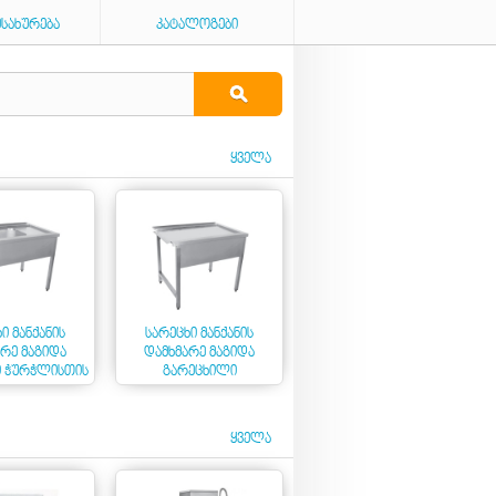
ᲛᲡᲐᲮᲣᲠᲔᲑᲐ
ᲙᲐᲢᲐᲚᲝᲒᲔᲑᲘ
ᲧᲕᲔᲚᲐ
Ი ᲛᲐᲜᲥᲐᲜᲘᲡ
ᲡᲐᲠᲔᲪᲮᲘ ᲛᲐᲜᲥᲐᲜᲘᲡ
ᲠᲔ ᲛᲐᲒᲘᲓᲐ
ᲓᲐᲛᲮᲛᲐᲠᲔ ᲛᲐᲒᲘᲓᲐ
Ი ᲭᲣᲠᲭᲚᲘᲡᲗᲘᲡ
ᲒᲐᲠᲔᲪᲮᲘᲚᲘ
ᲭᲣᲠᲭᲚᲘᲡᲗᲕᲘᲡ
ᲧᲕᲔᲚᲐ