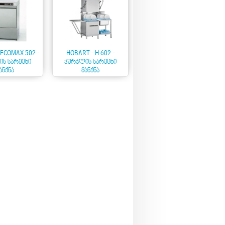
 ECOMAX 502 -
HOBART - H 602 -
Ს ᲡᲐᲠᲔᲪᲮᲘ
ᲭᲣᲠᲭᲚᲘᲡ ᲡᲐᲠᲔᲪᲮᲘ
ᲐᲜᲥᲜᲐ
ᲛᲐᲜᲥᲜᲐ