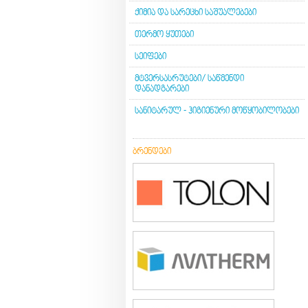
ᲥᲘᲛᲘᲐ ᲓᲐ ᲡᲐᲠᲔᲪᲮᲘ ᲡᲐᲨᲣᲐᲚᲔᲑᲔᲑᲘ
ᲗᲔᲠᲛᲝ ᲧᲣᲗᲔᲑᲘ
ᲡᲔᲘᲤᲔᲑᲘ
ᲛᲢᲕᲔᲠᲡᲐᲡᲠᲣᲢᲔᲑᲘ/ ᲡᲐᲬᲛᲔᲜᲓᲘ
ᲓᲐᲜᲐᲓᲒᲐᲠᲔᲑᲘ
ᲡᲐᲜᲘᲢᲐᲠᲣᲚ - ᲰᲘᲒᲘᲔᲜᲣᲠᲘ ᲛᲝᲬᲧᲝᲑᲘᲚᲝᲑᲔᲑᲘ
ᲑᲠᲔᲜᲓᲔᲑᲘ