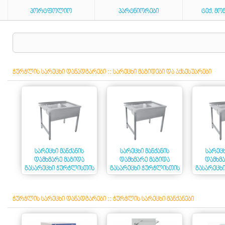
ᲞᲝᲠᲢᲤᲝᲚᲘᲝ
ᲞᲐᲠᲢᲜᲘᲝᲠᲔᲑᲘ
ᲢᲔᲥ. ᲛᲝ
ᲭᲣᲠᲭᲚᲘᲡ ᲡᲐᲠᲔᲪᲮᲘ ᲓᲐᲜᲐᲓᲒᲐᲠᲔᲑᲘ ::
ᲡᲐᲠᲔᲪᲮᲘ ᲛᲐᲒᲘᲓᲔᲑᲘ ᲓᲐ ᲐᲥᲡᲔᲡᲣᲐᲠᲔᲑᲘ
ᲡᲐᲠᲔᲪᲮᲘ ᲛᲐᲜᲥᲐᲜᲘᲡ
ᲡᲐᲠᲔᲪᲮᲘ ᲛᲐᲜᲥᲐᲜᲘᲡ
ᲡᲐᲠᲔᲪᲮ
ᲓᲐᲛᲮᲛᲐᲠᲔ ᲛᲐᲒᲘᲓᲐ
ᲓᲐᲛᲮᲛᲐᲠᲔ ᲛᲐᲒᲘᲓᲐ
ᲓᲐᲛᲮᲛᲐ
ᲒᲐᲡᲐᲠᲔᲪᲮᲘ ᲭᲣᲠᲭᲚᲘᲡᲗᲘᲡ
ᲒᲐᲡᲐᲠᲔᲪᲮᲘ ᲭᲣᲠᲭᲚᲘᲡᲗᲘᲡ
ᲒᲐᲡᲐᲠᲔᲪᲮ
+
ᲭᲣᲠᲭᲚᲘᲡ ᲡᲐᲠᲔᲪᲮᲘ ᲓᲐᲜᲐᲓᲒᲐᲠᲔᲑᲘ ::
ᲭᲣᲠᲭᲚᲘᲡ ᲡᲐᲠᲔᲪᲮᲘ ᲛᲐᲜᲥᲐᲜᲔᲑᲘ